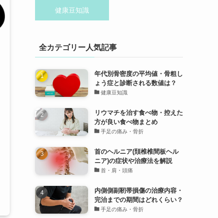
健康豆知識
全カテゴリー人気記事
年代別骨密度の平均値・骨粗し
ょう症と診断される数値は？
健康豆知識
リウマチを治す食べ物・控えた
方が良い食べ物まとめ
手足の痛み・骨折
首のヘルニア(頚椎椎間板ヘル
ニア)の症状や治療法を解説
首・肩・頭痛
内側側副靭帯損傷の治療内容・
完治までの期間はどれくらい？
手足の痛み・骨折