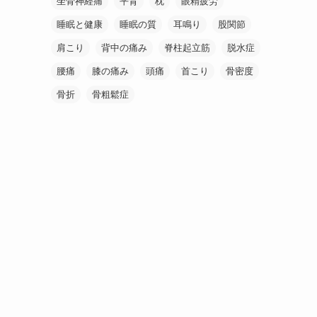
坐骨神経痛
平背
枕
眼精疲労
睡眠と健康
睡眠の質
耳鳴り
股関節
肩こり
背中の痛み
脊柱起立筋
脱水症
腰痛
膝の痛み
頭痛
首こり
骨密度
骨折
骨粗鬆症