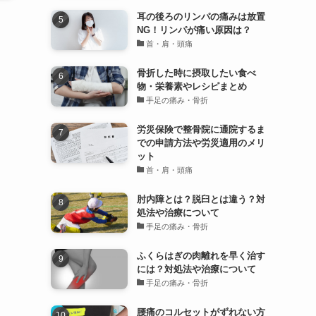
耳の後ろのリンパの痛みは放置
NG！リンパが痛い原因は？
首・肩・頭痛
骨折した時に摂取したい食べ
物・栄養素やレシピまとめ
手足の痛み・骨折
労災保険で整骨院に通院するま
での申請方法や労災適用のメリ
ット
首・肩・頭痛
肘内障とは？脱臼とは違う？対
処法や治療について
手足の痛み・骨折
ふくらはぎの肉離れを早く治す
には？対処法や治療について
手足の痛み・骨折
腰痛のコルセットがずれない方