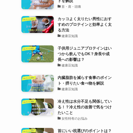
トを解説
首・肩・頭痛
カッコよく太りたい男性におす
すめのプロテインと効率よく太
る方法
健康豆知識
子供用ジュニアプロテインはい
つから飲んでもOK？身長や成
長への影響は？
健康豆知識
内臓脂肪を減らす食事のポイン
ト・摂りたい食べ物を解説
健康豆知識
冷え性は水分不足も関係してい
る！？冷え性の改善で気をつけ
たいこと
女性特有のお悩み
首にいい枕選びのポイントは？