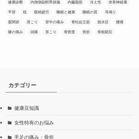
健康診断
内側側副靭帯損傷
内臓脂肪
冷え性
坐骨神経痛
平背
枕
眼精疲労
睡眠と健康
睡眠の質
耳鳴り
股関節
肩こり
背中の痛み
脊柱起立筋
脱水症
腰痛
膝の痛み
頭痛
首こり
骨密度
骨折
骨粗鬆症
カテゴリー
健康豆知識
女性特有のお悩み
手足の痛み・骨折