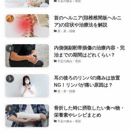
手足の痛み・骨折
首のヘルニア(頚椎椎間板ヘルニ
ア)の症状や治療法を解説
首・肩・頭痛
内側側副靭帯損傷の治療内容・完
治までの期間はどれくらい？
手足の痛み・骨折
耳の後ろのリンパの痛みは放置
NG！リンパが痛い原因は？
首・肩・頭痛
骨折した時に摂取したい食べ物・
栄養素やレシピまとめ
手足の痛み・骨折