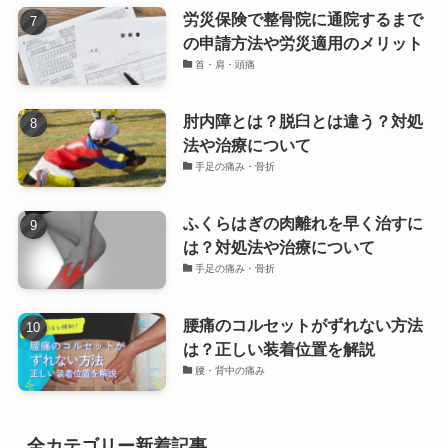
労災保険で整骨院に通院するまで
の申請方法や労災適用のメリット
首・肩・頭痛
肘内障とは？脱臼とは違う？対処
法や治療について
手足の痛み・骨折
ふくらはぎの肉離れを早く治すに
は？対処法や治療について
手足の痛み・骨折
腰痛のコルセットがずれない方法
は？正しい装着位置を解説
腰・背中の痛み
全カテゴリー新着記事