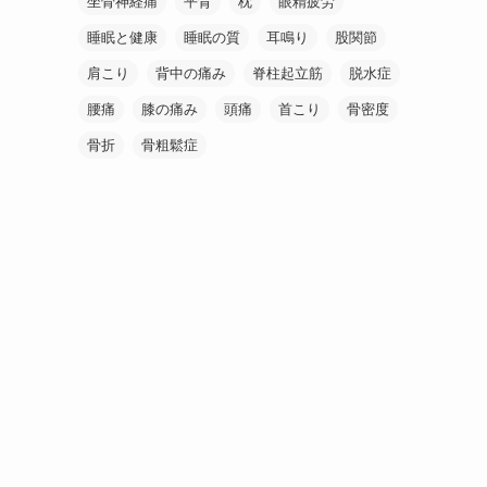
坐骨神経痛
平背
枕
眼精疲労
睡眠と健康
睡眠の質
耳鳴り
股関節
肩こり
背中の痛み
脊柱起立筋
脱水症
腰痛
膝の痛み
頭痛
首こり
骨密度
骨折
骨粗鬆症