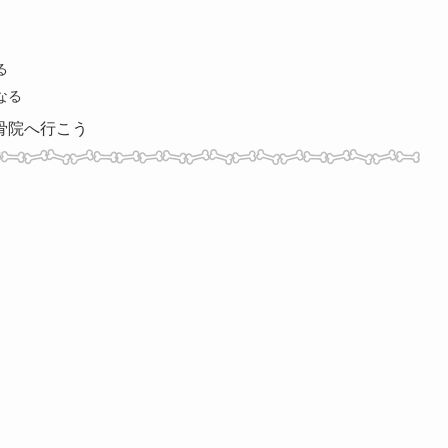
る
なる
骨院へ行こう