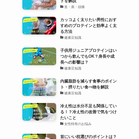
トを解説
首・肩・頭痛
カッコよく太りたい男性におす
すめのプロテインと効率よく太
る方法
健康豆知識
子供用ジュニアプロテインはい
つから飲んでもOK？身長や成
長への影響は？
健康豆知識
内臓脂肪を減らす食事のポイン
ト・摂りたい食べ物を解説
健康豆知識
冷え性は水分不足も関係してい
る！？冷え性の改善で気をつけ
たいこと
女性特有のお悩み
首にいい枕選びのポイントは？