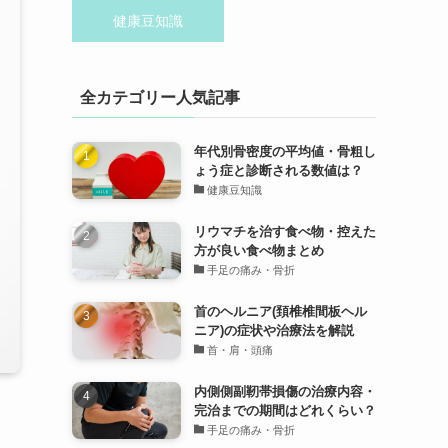
健康豆知識
全カテゴリー人気記事
年代別骨密度の平均値・骨粗し
ょう症と診断される数値は？
健康豆知識
リウマチを治す食べ物・控えた
方が良い食べ物まとめ
手足の痛み・骨折
首のヘルニア(頚椎椎間板ヘル
ニア)の症状や治療法を解説
首・肩・頭痛
内側側副靭帯損傷の治療内容・
完治までの期間はどれくらい？
手足の痛み・骨折