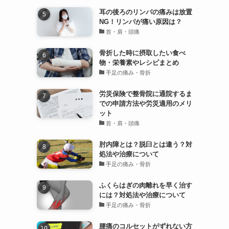
耳の後ろのリンパの痛みは放置
NG！リンパが痛い原因は？
首・肩・頭痛
骨折した時に摂取したい食べ
物・栄養素やレシピまとめ
手足の痛み・骨折
労災保険で整骨院に通院するま
での申請方法や労災適用のメリ
ット
首・肩・頭痛
肘内障とは？脱臼とは違う？対
処法や治療について
手足の痛み・骨折
ふくらはぎの肉離れを早く治す
には？対処法や治療について
手足の痛み・骨折
腰痛のコルセットがずれない方