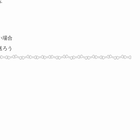
チ
い場合
送ろう