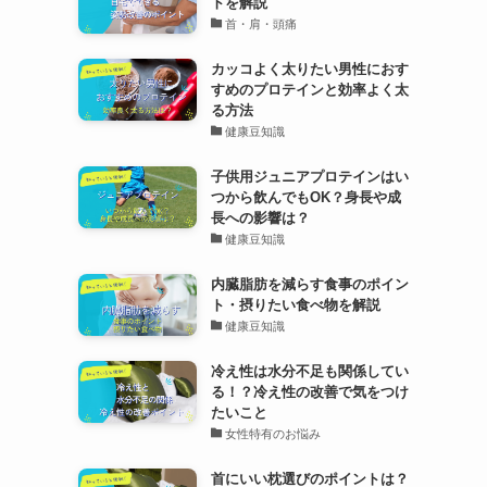
トを解説
首・肩・頭痛
カッコよく太りたい男性におす
すめのプロテインと効率よく太
る方法
健康豆知識
子供用ジュニアプロテインはい
つから飲んでもOK？身長や成
長への影響は？
健康豆知識
内臓脂肪を減らす食事のポイン
ト・摂りたい食べ物を解説
健康豆知識
冷え性は水分不足も関係してい
る！？冷え性の改善で気をつけ
たいこと
女性特有のお悩み
首にいい枕選びのポイントは？