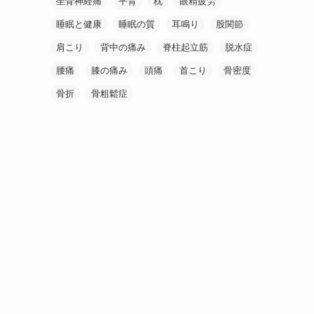
坐骨神経痛
平背
枕
眼精疲労
睡眠と健康
睡眠の質
耳鳴り
股関節
肩こり
背中の痛み
脊柱起立筋
脱水症
腰痛
膝の痛み
頭痛
首こり
骨密度
骨折
骨粗鬆症