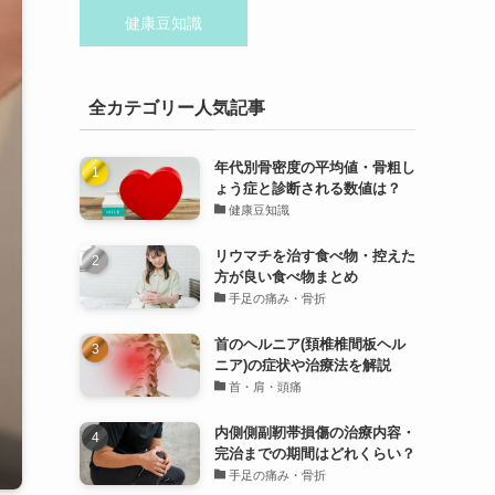
健康豆知識
全カテゴリー人気記事
年代別骨密度の平均値・骨粗し
ょう症と診断される数値は？
健康豆知識
リウマチを治す食べ物・控えた
方が良い食べ物まとめ
手足の痛み・骨折
首のヘルニア(頚椎椎間板ヘル
ニア)の症状や治療法を解説
首・肩・頭痛
内側側副靭帯損傷の治療内容・
完治までの期間はどれくらい？
手足の痛み・骨折