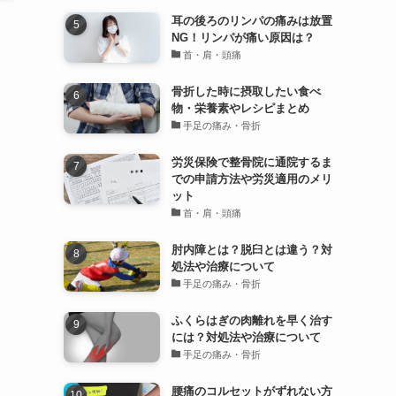
耳の後ろのリンパの痛みは放置
NG！リンパが痛い原因は？
首・肩・頭痛
骨折した時に摂取したい食べ
物・栄養素やレシピまとめ
手足の痛み・骨折
労災保険で整骨院に通院するま
での申請方法や労災適用のメリ
ット
首・肩・頭痛
肘内障とは？脱臼とは違う？対
処法や治療について
手足の痛み・骨折
ふくらはぎの肉離れを早く治す
には？対処法や治療について
手足の痛み・骨折
腰痛のコルセットがずれない方