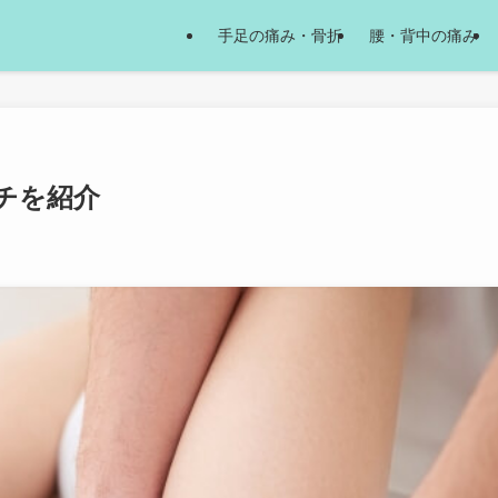
手足の痛み・骨折
腰・背中の痛み
チを紹介