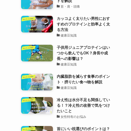
トを解説
首・肩・頭痛
カッコよく太りたい男性におす
すめのプロテインと効率よく太
る方法
健康豆知識
子供用ジュニアプロテインはい
つから飲んでもOK？身長や成
長への影響は？
健康豆知識
内臓脂肪を減らす食事のポイン
ト・摂りたい食べ物を解説
健康豆知識
冷え性は水分不足も関係してい
る！？冷え性の改善で気をつけ
たいこと
女性特有のお悩み
首にいい枕選びのポイントは？