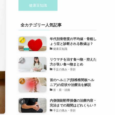
健康豆知識
全カテゴリー人気記事
年代別骨密度の平均値・骨粗し
ょう症と診断される数値は？
健康豆知識
リウマチを治す食べ物・控えた
方が良い食べ物まとめ
手足の痛み・骨折
首のヘルニア(頚椎椎間板ヘル
ニア)の症状や治療法を解説
首・肩・頭痛
内側側副靭帯損傷の治療内容・
完治までの期間はどれくらい？
手足の痛み・骨折