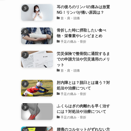
耳の後ろのリンパの痛みは放置
NG！リンパが痛い原因は？
首・肩・頭痛
骨折した時に摂取したい食べ
物・栄養素やレシピまとめ
手足の痛み・骨折
労災保険で整骨院に通院するま
での申請方法や労災適用のメリ
ット
首・肩・頭痛
肘内障とは？脱臼とは違う？対
処法や治療について
手足の痛み・骨折
ふくらはぎの肉離れを早く治す
には？対処法や治療について
手足の痛み・骨折
腰痛のコルセットがずれない方