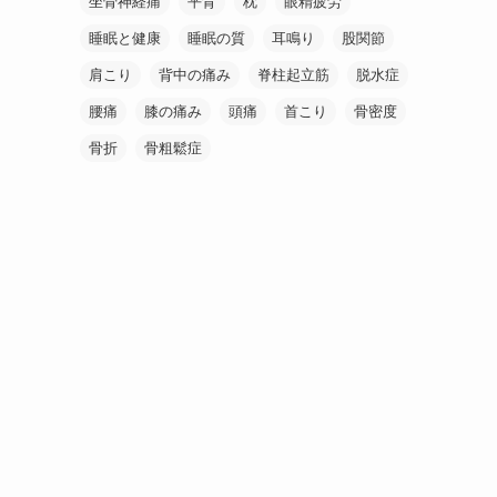
坐骨神経痛
平背
枕
眼精疲労
睡眠と健康
睡眠の質
耳鳴り
股関節
肩こり
背中の痛み
脊柱起立筋
脱水症
腰痛
膝の痛み
頭痛
首こり
骨密度
骨折
骨粗鬆症