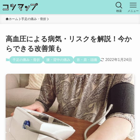
検索
メニュー
ホーム
手足の痛み・骨折
高血圧による病気・リスクを解説！今か
らできる改善策も
2022年1月24日
手足の痛み・骨折
腰・背中の痛み
首・肩・頭痛